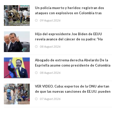
Un policía muerto y heridos: registran dos
ataques con explosivos en Colombia tras
llegada de De la Espriella al poder
09 August 2026
Hijo del expresidente Joe Biden de EEUU
revela avance del cáncer de su padre: “Ha
hecho metástasis en los huesos y más allá”
08 August 2026
Abogado de extrema derecha Abelardo De la
Espriella asume como presidente de Colombia
08 August 2026
VER VIDEO. Cuba: expertos de la ONU alertan
de que las nuevas sanciones de EE.UU. pueden
convertir la isla en una “Gaza silenciosa
07 August 2026