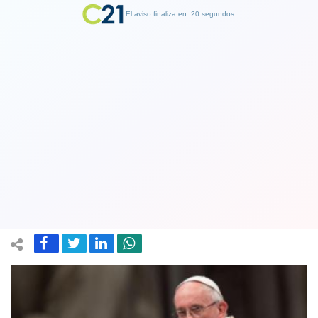
El aviso finaliza en: 19 segundos.
Finalizar Publicidad
Papa Francisco pidió una "coexistencia
pacífica de dos Estados" para Israel y
Palestina
25 December 2017