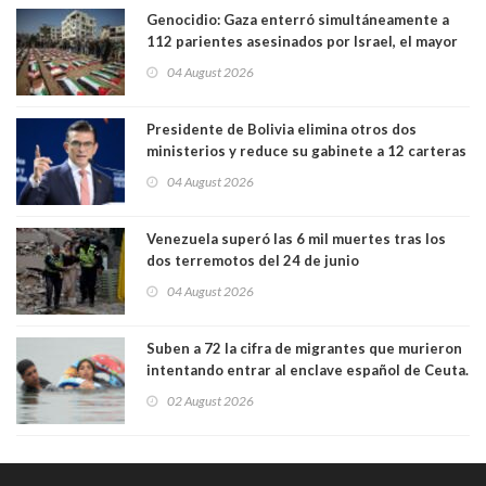
Genocidio: Gaza enterró simultáneamente a
112 parientes asesinados por Israel, el mayor
funeral de una misma familia. Entre los
04 August 2026
muertos figuran 44 niños y nueve ancianos
Presidente de Bolivia elimina otros dos
ministerios y reduce su gabinete a 12 carteras
04 August 2026
Venezuela superó las 6 mil muertes tras los
dos terremotos del 24 de junio
04 August 2026
Suben a 72 la cifra de migrantes que murieron
intentando entrar al enclave español de Ceuta.
Casi todos murieron ahogados
02 August 2026