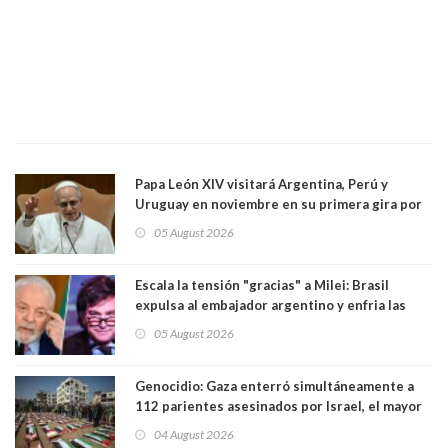
Papa León XIV visitará Argentina, Perú y
Uruguay en noviembre en su primera gira por
Sudamérica
05 August 2026
Escala la tensión "gracias" a Milei: Brasil
expulsa al embajador argentino y enfria las
relaciones tras los insultos del presidente
05 August 2026
trasandino
Genocidio: Gaza enterró simultáneamente a
112 parientes asesinados por Israel, el mayor
funeral de una misma familia. Entre los
04 August 2026
muertos figuran 44 niños y nueve ancianos