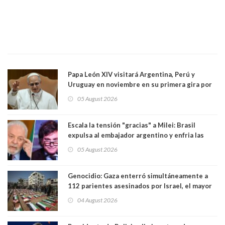
Papa León XIV visitará Argentina, Perú y
Uruguay en noviembre en su primera gira por
Sudamérica
05 August 2026
Escala la tensión "gracias" a Milei: Brasil
expulsa al embajador argentino y enfria las
relaciones tras los insultos del presidente
05 August 2026
trasandino
Genocidio: Gaza enterró simultáneamente a
112 parientes asesinados por Israel, el mayor
funeral de una misma familia. Entre los
04 August 2026
muertos figuran 44 niños y nueve ancianos