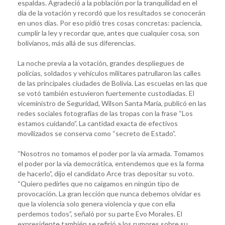
espaldas. Agradeció a la población por la tranquilidad en el
día de la votación y recordó que los resultados se conocerán
en unos días. Por eso pidió tres cosas concretas: paciencia,
cumplir la ley y recordar que, antes que cualquier cosa, son
bolivianos, más allá de sus diferencias.
La noche previa a la votación, grandes despliegues de
policías, soldados y vehículos militares patrullaron las calles
de las principales ciudades de Bolivia. Las escuelas en las que
se votó también estuvieron fuertemente custodiadas. El
viceministro de Seguridad, Wilson Santa María, publicó en las
redes sociales fotografías de las tropas con la frase “Los
estamos cuidando”. La cantidad exacta de efectivos
movilizados se conserva como “secreto de Estado”.
“Nosotros no tomamos el poder por la vía armada. Tomamos
el poder por la vía democrática, entendemos que es la forma
de hacerlo”, dijo el candidato Arce tras depositar su voto.
“Quiero pedirles que no caigamos en ningún tipo de
provocación. La gran lección que nunca debemos olvidar es
que la violencia solo genera violencia y que con ella
perdemos todos”, señaló por su parte Evo Morales. El
expresidente también se refirió a los rumores sobre su