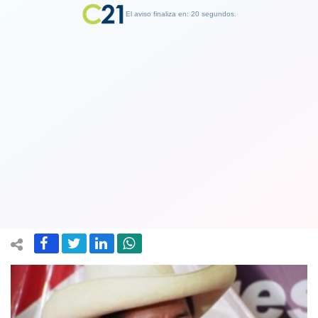
El aviso finaliza en: 19 segundos.
Finalizar Publicidad
Perú: Presidente Castillo renunciará a
su sueldo y solicitará bajar a la mitad el
de ministros y parlamentarios
26 July 2021