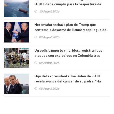
EE.UU. debe cumplir para la reapertura de
Ormuz
10 August 2026
Netanyahu rechaza plan de Trump que
contempla desarme de Hamás y repliegue de
Israel en Gaza
09 August 2026
Un policía muerto y heridos: registran dos
ataques con explosivos en Colombia tras
llegada de De la Espriella al poder
09 August 2026
Hijo del expresidente Joe Biden de EEUU
revela avance del cáncer de su padre: “Ha
hecho metástasis en los huesos y más allá”
08 August 2026