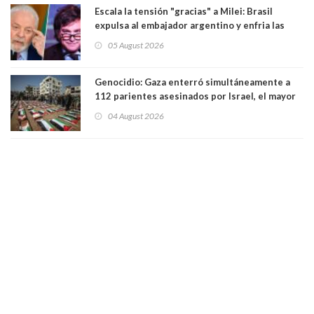
Escala la tensión "gracias" a Milei: Brasil
expulsa al embajador argentino y enfria las
relaciones tras los insultos del presidente
05 August 2026
trasandino
Genocidio: Gaza enterró simultáneamente a
112 parientes asesinados por Israel, el mayor
funeral de una misma familia. Entre los
04 August 2026
muertos figuran 44 niños y nueve ancianos