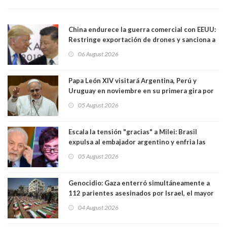
China endurece la guerra comercial con EEUU:
Restringe exportación de drones y sanciona a
seis empresas estadounidenses
06 August 2026
Papa León XIV visitará Argentina, Perú y
Uruguay en noviembre en su primera gira por
Sudamérica
05 August 2026
Escala la tensión "gracias" a Milei: Brasil
expulsa al embajador argentino y enfria las
relaciones tras los insultos del presidente
05 August 2026
trasandino
Genocidio: Gaza enterró simultáneamente a
112 parientes asesinados por Israel, el mayor
funeral de una misma familia. Entre los
04 August 2026
muertos figuran 44 niños y nueve ancianos