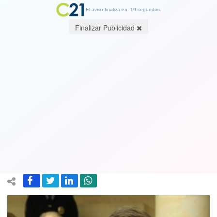
El aviso finaliza en: 19 segundos.
Finalizar Publicidad
¿Podrán imitarlo nuestros
parlamentarios? Diputado ruso bajó
seis kilos durante un mes viviendo con
solo $35 mil o el sueldo minímo
25 December 2018