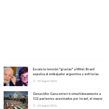
Escala la tensión "gracias" a Milei: Brasil
expulsa al embajador argentino y enfria las
relaciones tras los insultos del presidente
05 August 2026
trasandino
Genocidio: Gaza enterró simultáneamente a
112 parientes asesinados por Israel, el mayor
funeral de una misma familia. Entre los
04 August 2026
muertos figuran 44 niños y nueve ancianos