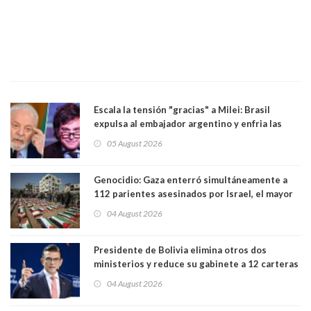
Escala la tensión "gracias" a Milei: Brasil
expulsa al embajador argentino y enfria las
relaciones tras los insultos del presidente
05 August 2026
trasandino
Genocidio: Gaza enterró simultáneamente a
112 parientes asesinados por Israel, el mayor
funeral de una misma familia. Entre los
04 August 2026
muertos figuran 44 niños y nueve ancianos
Presidente de Bolivia elimina otros dos
ministerios y reduce su gabinete a 12 carteras
04 August 2026