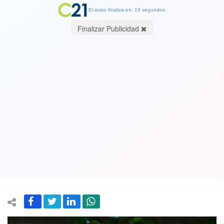
El aviso finaliza en: 19 segundos.
Finalizar Publicidad
Polémica porque José Mujica y Lucía
Topolansky reconocieron que “hubo
casos” de falsas declaraciones sobre
crímenes de lesa humanidad en
Uruguay
20 December 2024