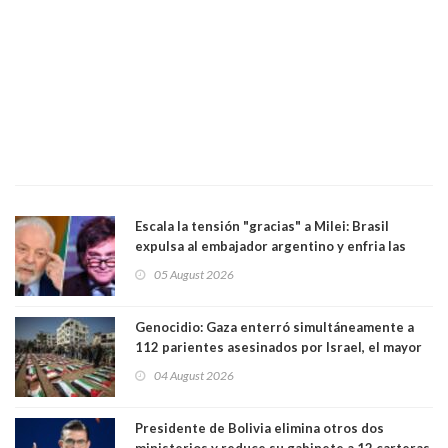
Escala la tensión "gracias" a Milei: Brasil
expulsa al embajador argentino y enfria las
relaciones tras los insultos del presidente
05 August 2026
trasandino
Genocidio: Gaza enterró simultáneamente a
112 parientes asesinados por Israel, el mayor
funeral de una misma familia. Entre los
04 August 2026
muertos figuran 44 niños y nueve ancianos
Presidente de Bolivia elimina otros dos
ministerios y reduce su gabinete a 12 carteras