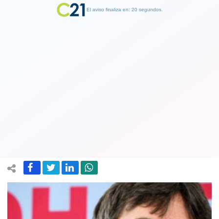
El aviso finaliza en: 19 segundos.
Finalizar Publicidad
Policía alemana apresó a Carles
Puigdemont cuando cruzaba frontera
desde Dinamarca
25 March 2018