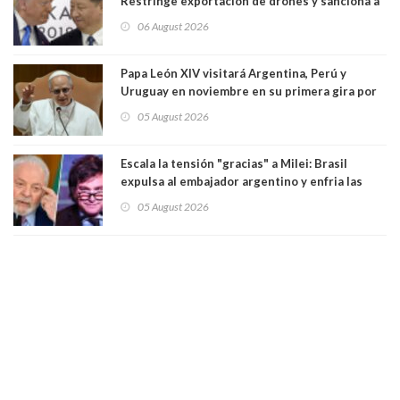
Restringe exportación de drones y sanciona a
seis empresas estadounidenses
06 August 2026
Papa León XIV visitará Argentina, Perú y
Uruguay en noviembre en su primera gira por
Sudamérica
05 August 2026
Escala la tensión "gracias" a Milei: Brasil
expulsa al embajador argentino y enfria las
relaciones tras los insultos del presidente
05 August 2026
trasandino