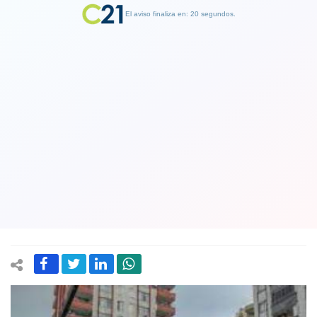
El aviso finaliza en: 19 segundos.
Finalizar Publicidad
Policía turca detuvo a 65
constructores de edificios por
supuesta negligencia tras el
terremoto con más de 41 mil muertos
19 February 2023