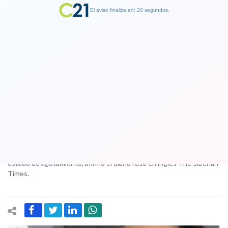
El aviso finaliza en: 19 segundos.
Finalizar Publicidad
Polémica en China tras muerte de
modelo rusa de 14 años
30 October 2017
La adolescente rusa Vlada Dziuba falleció el viernes pasado en un
hospital chino, a causa de una meningitis agravada por un profundo
estado de agotamiento, afirmó el diario ruso en inglés The Siberian
Times.