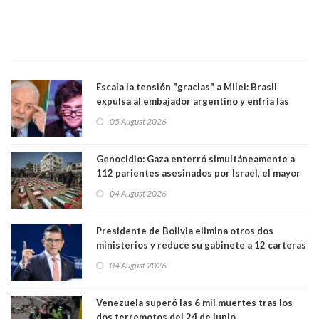
Escala la tensión "gracias" a Milei: Brasil
expulsa al embajador argentino y enfria las
relaciones tras los insultos del presidente
05 August 2026
trasandino
Genocidio: Gaza enterró simultáneamente a
112 parientes asesinados por Israel, el mayor
funeral de una misma familia. Entre los
04 August 2026
muertos figuran 44 niños y nueve ancianos
Presidente de Bolivia elimina otros dos
ministerios y reduce su gabinete a 12 carteras
04 August 2026
Venezuela superó las 6 mil muertes tras los
dos terremotos del 24 de junio