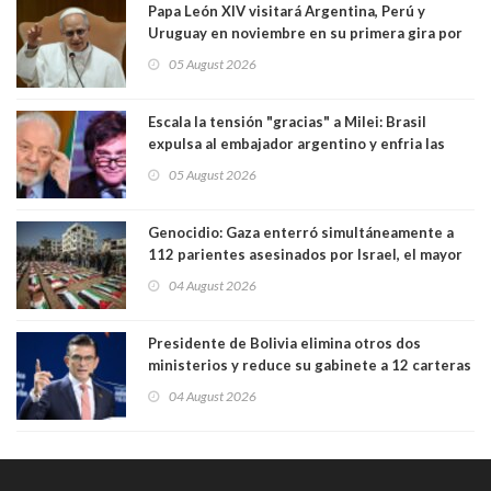
Papa León XIV visitará Argentina, Perú y
Uruguay en noviembre en su primera gira por
Sudamérica
05 August 2026
Escala la tensión "gracias" a Milei: Brasil
expulsa al embajador argentino y enfria las
relaciones tras los insultos del presidente
05 August 2026
trasandino
Genocidio: Gaza enterró simultáneamente a
112 parientes asesinados por Israel, el mayor
funeral de una misma familia. Entre los
04 August 2026
muertos figuran 44 niños y nueve ancianos
Presidente de Bolivia elimina otros dos
ministerios y reduce su gabinete a 12 carteras
04 August 2026