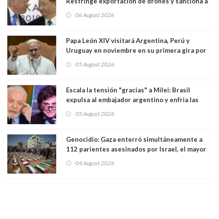
Restringe exportación de drones y sanciona a
seis empresas estadounidenses
06 August 2026
Papa León XIV visitará Argentina, Perú y
Uruguay en noviembre en su primera gira por
Sudamérica
05 August 2026
Escala la tensión "gracias" a Milei: Brasil
expulsa al embajador argentino y enfria las
relaciones tras los insultos del presidente
05 August 2026
trasandino
Genocidio: Gaza enterró simultáneamente a
112 parientes asesinados por Israel, el mayor
funeral de una misma familia. Entre los
04 August 2026
muertos figuran 44 niños y nueve ancianos