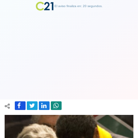
El aviso finaliza en: 19 segundos.
Finalizar Publicidad
Por primera vez, ex presidente
uruguayo José “Pepe” Mujica afirmó
que en Venezuela hay una dictadura
29 July 2019