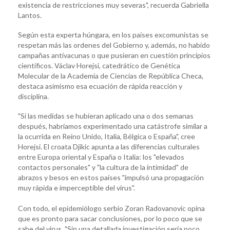
existencia de restricciones muy severas", recuerda Gabriella
Lantos.
Según esta experta húngara, en los países excomunistas se
respetan más las ordenes del Gobierno y, además, no habido
campañas antivacunas o que pusieran en cuestión principios
científicos. Václav Horejsi, catedrático de Genética
Molecular de la Academia de Ciencias de República Checa,
destaca asimismo esa ecuación de rápida reacción y
disciplina.
"Si las medidas se hubieran aplicado una o dos semanas
después, habríamos experimentado una catástrofe similar a
la ocurrida en Reino Unido, Italia, Bélgica o España", cree
Horejsi. El croata Djikic apunta a las diferencias culturales
entre Europa oriental y España o Italia: los "elevados
contactos personales" y "la cultura de la intimidad" de
abrazos y besos en estos países "impulsó una propagación
muy rápida e imperceptible del virus".
Con todo, el epidemiólogo serbio Zoran Radovanovic opina
que es pronto para sacar conclusiones, por lo poco que se
sabe del virus. "Sin una detallada investigación sería poco