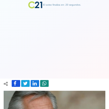
El aviso finaliza en: 19 segundos.
Finalizar Publicidad
Presidente argentino Alberto
Fernández entró en aislamiento
preventivo ante COVID-19
18 June 2020