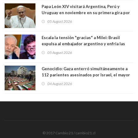
Papa León XIV visitará Argentina, Perú y
Uruguay en noviembre en su primera gira por
Sudamérica
05 August 2026
Escala la tensión "gracias" a Milei: Brasil
expulsa al embajador argentino y enfria las
relaciones tras los insultos del presidente
05 August 2026
trasandino
Genocidio: Gaza enterró simultáneamente a
112 parientes asesinados por Israel, el mayor
funeral de una misma familia. Entre los
04 August 2026
muertos figuran 44 niños y nueve ancianos
© 2017 Cambio 21 / cambio21.cl