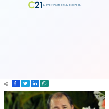
El aviso finaliza en: 19 segundos.
Finalizar Publicidad
Presidente Daniel Ortega hablará a
nicaragüenses tras larga ausencia de
un mes
16 April 2020