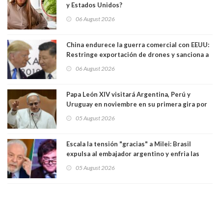
y Estados Unidos?
06 August 2026
China endurece la guerra comercial con EEUU:
Restringe exportación de drones y sanciona a
seis empresas estadounidenses
06 August 2026
Papa León XIV visitará Argentina, Perú y
Uruguay en noviembre en su primera gira por
Sudamérica
05 August 2026
Escala la tensión "gracias" a Milei: Brasil
expulsa al embajador argentino y enfria las
relaciones tras los insultos del presidente
05 August 2026
trasandino