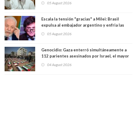
Sudamérica
05 August 2026
Escala la tensión "gracias" a Milei: Brasil
expulsa al embajador argentino y enfria las
relaciones tras los insultos del presidente
05 August 2026
trasandino
Genocidio: Gaza enterró simultáneamente a
112 parientes asesinados por Israel, el mayor
funeral de una misma familia. Entre los
04 August 2026
muertos figuran 44 niños y nueve ancianos