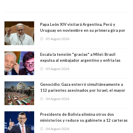
Papa León XIV visitará Argentina, Perú y
Uruguay en noviembre en su primera gira por
Sudamérica
05 August 2026
Escala la tensión "gracias" a Milei: Brasil
expulsa al embajador argentino y enfria las
relaciones tras los insultos del presidente
05 August 2026
trasandino
Genocidio: Gaza enterró simultáneamente a
112 parientes asesinados por Israel, el mayor
funeral de una misma familia. Entre los
04 August 2026
muertos figuran 44 niños y nueve ancianos
Presidente de Bolivia elimina otros dos
ministerios y reduce su gabinete a 12 carteras
04 August 2026