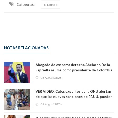
Categorias:
El Mundo
NOTAS RELACIONADAS
Abogado de extrema derecha Abelardo De la
Espriella asume como presidente de Colombia
08 August 2026
VER VIDEO. Cuba: expertos de la ONU alertan
de que las nuevas sanciones de EE.UU. pueden
convertir la isla en una “Gaza silenciosa
07 August 2026
¿Por qué una lechuga tiene en alerta a México