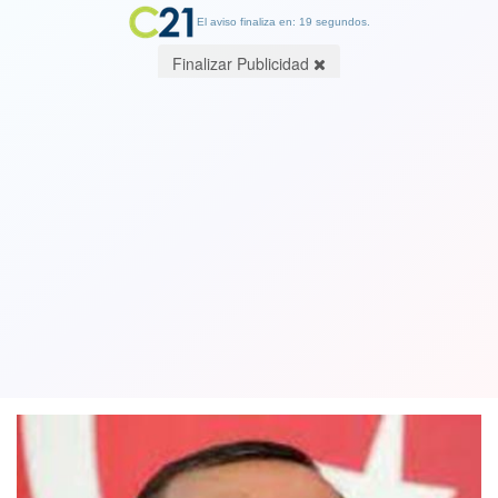
El aviso finaliza en: 19 segundos.
Finalizar Publicidad
Presidente de Turquía dice que Biden
tiene las “manos ensangrentadas” por
su apoyo a Israel
17 May 2021