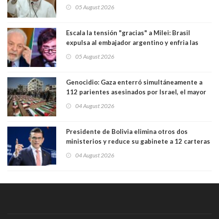
Sudamérica
05 August 2026
Escala la tensión "gracias" a Milei: Brasil
expulsa al embajador argentino y enfria las
relaciones tras los insultos del presidente
05 August 2026
trasandino
Genocidio: Gaza enterró simultáneamente a
112 parientes asesinados por Israel, el mayor
funeral de una misma familia. Entre los
04 August 2026
muertos figuran 44 niños y nueve ancianos
Presidente de Bolivia elimina otros dos
ministerios y reduce su gabinete a 12 carteras
04 August 2026