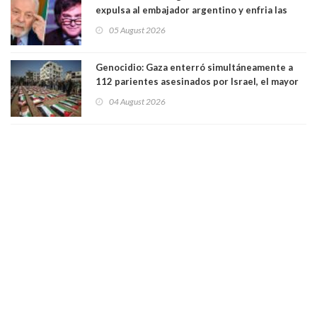
expulsa al embajador argentino y enfria las
relaciones tras los insultos del presidente
05 August 2026
trasandino
Genocidio: Gaza enterró simultáneamente a
112 parientes asesinados por Israel, el mayor
funeral de una misma familia. Entre los
04 August 2026
muertos figuran 44 niños y nueve ancianos