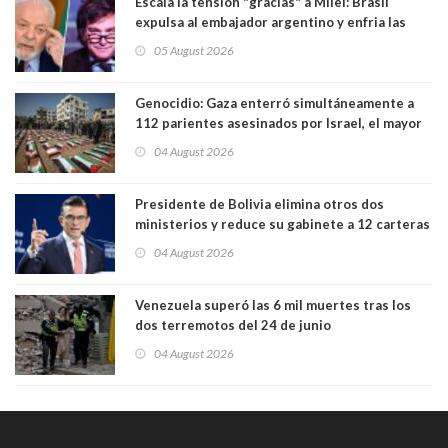
Escala la tensión "gracias" a Milei: Brasil
expulsa al embajador argentino y enfria las
relaciones tras los insultos del presidente
05 August 2026
trasandino
Genocidio: Gaza enterró simultáneamente a
112 parientes asesinados por Israel, el mayor
funeral de una misma familia. Entre los
04 August 2026
muertos figuran 44 niños y nueve ancianos
Presidente de Bolivia elimina otros dos
ministerios y reduce su gabinete a 12 carteras
04 August 2026
Venezuela superó las 6 mil muertes tras los
dos terremotos del 24 de junio
04 August 2026