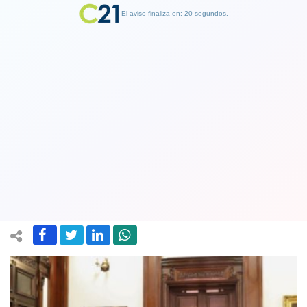
El aviso finaliza en: 19 segundos.
Finalizar Publicidad
Presidente del Perú recibe apoyo total
de las Fuerzas Armadas tras cierre del
Congreso
01 October 2019