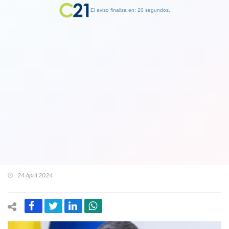
El aviso finaliza en: 19 segundos.
Finalizar Publicidad
Presidente español Pedro Sánchez
entre la espada y la pared:
Reflexionará si renuncia a la
Presidencia del gobierno tras
denuncia contra su esposa
24 April 2024