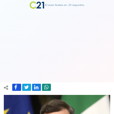
El aviso finaliza en: 19 segundos.
Finalizar Publicidad
Primer ministro de Italia Mario Draghi
renuncia tras crisis en la coalición de
Gobierno
14 July 2022