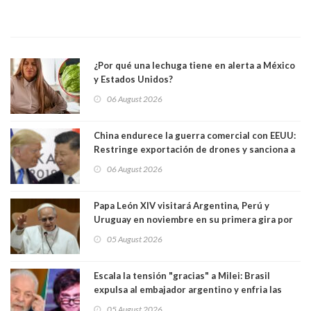
¿Por qué una lechuga tiene en alerta a México
y Estados Unidos?
06 August 2026
China endurece la guerra comercial con EEUU:
Restringe exportación de drones y sanciona a
seis empresas estadounidenses
06 August 2026
Papa León XIV visitará Argentina, Perú y
Uruguay en noviembre en su primera gira por
Sudamérica
05 August 2026
Escala la tensión "gracias" a Milei: Brasil
expulsa al embajador argentino y enfria las
relaciones tras los insultos del presidente
05 August 2026