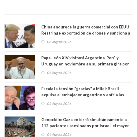
China endurece la guerra comercial con EEUU:
Restringe exportación de drones y sanciona a
seis empresas estadounidenses
06 August 2026
Papa León XIV visitará Argentina, Perú y
Uruguay en noviembre en su primera gira por
Sudamérica
05 August 2026
Escala la tensión "gracias" a Milei: Brasil
expulsa al embajador argentino y enfria las
relaciones tras los insultos del presidente
05 August 2026
trasandino
Genocidio: Gaza enterró simultáneamente a
112 parientes asesinados por Israel, el mayor
funeral de una misma familia. Entre los
04 August 2026