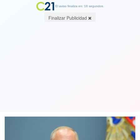
El aviso finaliza en: 18 segundos.
Finalizar Publicidad
Putin logra amplio triunfo en
referéndum y podría gobernar Rusia
hasta 2036
01 July 2020