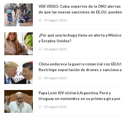
VER VIDEO. Cuba: expertos de la ONU alertan
de que las nuevas sanciones de EE.UU. pueden
convertir la isla en una “Gaza silenciosa
07 August 2026
¿Por qué una lechuga tiene en alerta a México
y Estados Unidos?
06 August 2026
China endurece la guerra comercial con EEUU:
Restringe exportación de drones y sanciona a
seis empresas estadounidenses
06 August 2026
Papa León XIV visitará Argentina, Perú y
Uruguay en noviembre en su primera gira por
Sudamérica
05 August 2026