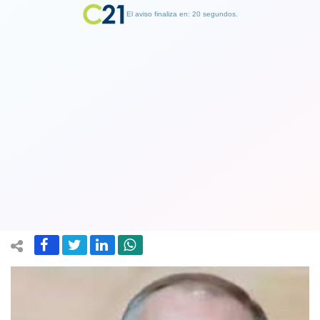
El aviso finaliza en: 19 segundos.
Finalizar Publicidad
Putin se reunirá con el jefe de la ONU
por primera vez desde el inicio del
conflicto entre Rusia y Ucrania
24 April 2022