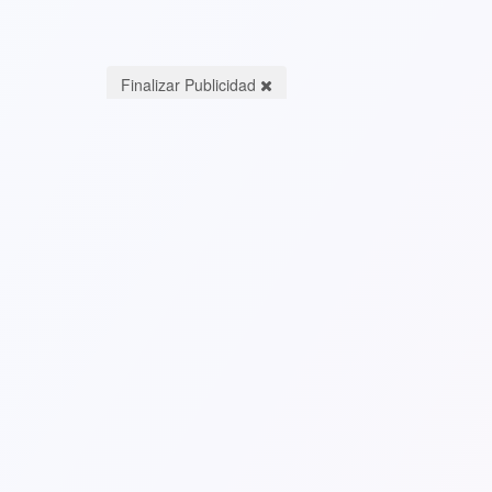
Finalizar Publicidad