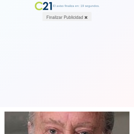
El aviso finaliza en: 19 segundos.
Finalizar Publicidad
Regreso talibán. Por Samuel
Fernández Illanes, Académico
Derecho Universidad Central
18 August 2021