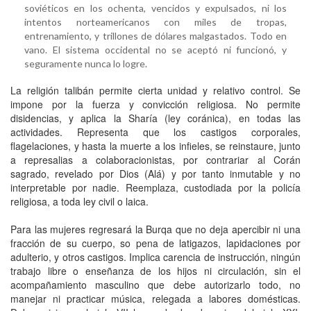
soviéticos en los ochenta, vencidos y expulsados, ni los
intentos norteamericanos con miles de tropas,
entrenamiento, y trillones de dólares malgastados. Todo en
vano. El sistema occidental no se aceptó ni funcionó, y
seguramente nunca lo logre.
La religión talibán permite cierta unidad y relativo control. Se
impone por la fuerza y convicción religiosa. No permite
disidencias, y aplica la Sharía (ley coránica), en todas las
actividades. Representa que los castigos corporales,
flagelaciones, y hasta la muerte a los infieles, se reinstaure, junto
a represalias a colaboracionistas, por contrariar al Corán
sagrado, revelado por Dios (Alá) y por tanto inmutable y no
interpretable por nadie. Reemplaza, custodiada por la policía
religiosa, a toda ley civil o laica.
Para las mujeres regresará la Burqa que no deja apercibir ni una
fracción de su cuerpo, so pena de latigazos, lapidaciones por
adulterio, y otros castigos. Implica carencia de instrucción, ningún
trabajo libre o enseñanza de los hijos ni circulación, sin el
acompañamiento masculino que debe autorizarlo todo, no
manejar ni practicar música, relegada a labores domésticas.