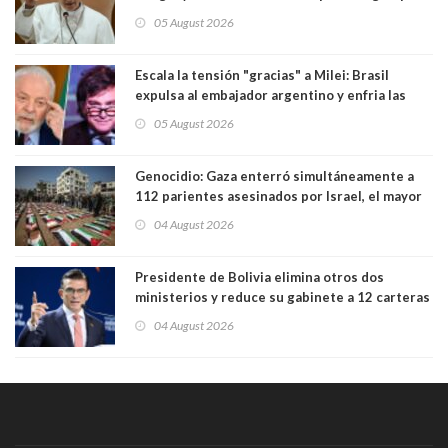
Sudamérica
05 August 2026
Escala la tensión "gracias" a Milei: Brasil
expulsa al embajador argentino y enfria las
relaciones tras los insultos del presidente
05 August 2026
trasandino
Genocidio: Gaza enterró simultáneamente a
112 parientes asesinados por Israel, el mayor
funeral de una misma familia. Entre los
04 August 2026
muertos figuran 44 niños y nueve ancianos
Presidente de Bolivia elimina otros dos
ministerios y reduce su gabinete a 12 carteras
04 August 2026