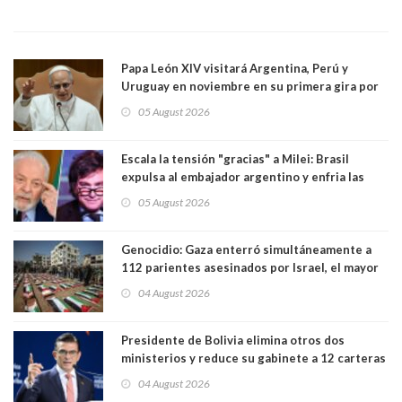
Papa León XIV visitará Argentina, Perú y
Uruguay en noviembre en su primera gira por
Sudamérica
05 August 2026
Escala la tensión "gracias" a Milei: Brasil
expulsa al embajador argentino y enfria las
relaciones tras los insultos del presidente
05 August 2026
trasandino
Genocidio: Gaza enterró simultáneamente a
112 parientes asesinados por Israel, el mayor
funeral de una misma familia. Entre los
04 August 2026
muertos figuran 44 niños y nueve ancianos
Presidente de Bolivia elimina otros dos
ministerios y reduce su gabinete a 12 carteras
04 August 2026