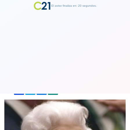
El aviso finaliza en: 19 segundos.
Finalizar Publicidad
Reina Isabel II reaparecerá en acto
público tras varias semanas de reposo
12 November 2021