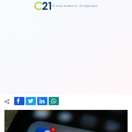
El aviso finaliza en: 19 segundos.
Finalizar Publicidad
Reino Unido: Buscan soluciones para
regular información falsa en redes
sociales
30 July 2018