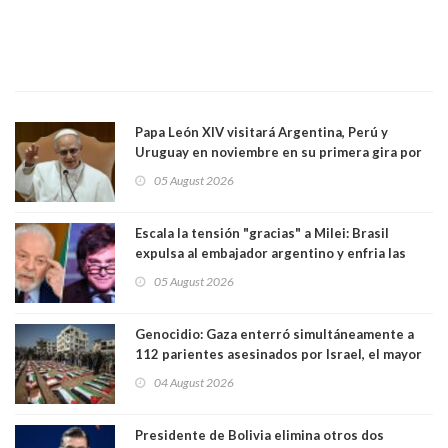
Papa León XIV visitará Argentina, Perú y
Uruguay en noviembre en su primera gira por
Sudamérica
05 August 2026
Escala la tensión "gracias" a Milei: Brasil
expulsa al embajador argentino y enfria las
relaciones tras los insultos del presidente
05 August 2026
trasandino
Genocidio: Gaza enterró simultáneamente a
112 parientes asesinados por Israel, el mayor
funeral de una misma familia. Entre los
04 August 2026
muertos figuran 44 niños y nueve ancianos
Presidente de Bolivia elimina otros dos