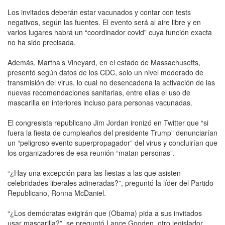
Los invitados deberán estar vacunados y contar con tests
negativos, según las fuentes. El evento será al aire libre y en
varios lugares habrá un “coordinador covid” cuya función exacta
no ha sido precisada.
Además, Martha’s Vineyard, en el estado de Massachusetts,
presentó según datos de los CDC, solo un nivel moderado de
transmisión del virus, lo cual no desencadena la activación de las
nuevas recomendaciones sanitarias, entre ellas el uso de
mascarilla en interiores incluso para personas vacunadas.
El congresista republicano Jim Jordan ironizó en Twitter que “si
fuera la fiesta de cumpleaños del presidente Trump” denunciarían
un “peligroso evento superpropagador” del virus y concluirían que
los organizadores de esa reunión “matan personas”.
“¿Hay una excepción para las fiestas a las que asisten
celebridades liberales adineradas?”, preguntó la líder del Partido
Republicano, Ronna McDaniel.
“¿Los demócratas exigirán que (Obama) pida a sus invitados
usar mascarilla?”, se preguntó Lance Gooden, otro legislador