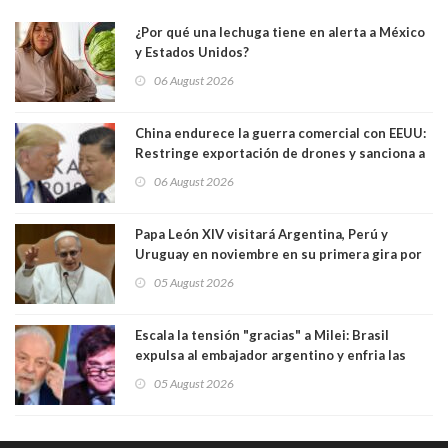
¿Por qué una lechuga tiene en alerta a México
y Estados Unidos?
06 August 2026
China endurece la guerra comercial con EEUU:
Restringe exportación de drones y sanciona a
seis empresas estadounidenses
06 August 2026
Papa León XIV visitará Argentina, Perú y
Uruguay en noviembre en su primera gira por
Sudamérica
05 August 2026
Escala la tensión "gracias" a Milei: Brasil
expulsa al embajador argentino y enfria las
relaciones tras los insultos del presidente
05 August 2026
trasandino