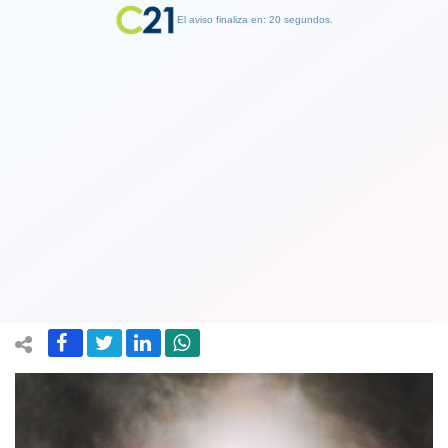
El aviso finaliza en: 19 segundos.
Finalizar Publicidad
Rusia: El sol se 'apaga'
misteriosamente durante el mediodía
en dos distritos lejanos
26 July 2018