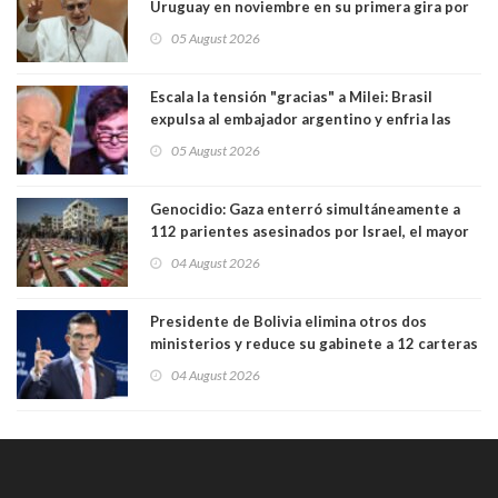
Uruguay en noviembre en su primera gira por
Sudamérica
05 August 2026
Escala la tensión "gracias" a Milei: Brasil
expulsa al embajador argentino y enfria las
relaciones tras los insultos del presidente
05 August 2026
trasandino
Genocidio: Gaza enterró simultáneamente a
112 parientes asesinados por Israel, el mayor
funeral de una misma familia. Entre los
04 August 2026
muertos figuran 44 niños y nueve ancianos
Presidente de Bolivia elimina otros dos
ministerios y reduce su gabinete a 12 carteras
04 August 2026