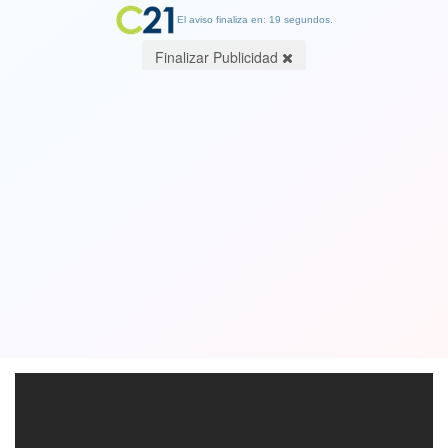
El aviso finaliza en: 19 segundos.
Finalizar Publicidad
Se "fueron al chancho": veganos
atacan parrillada y pizzería en
Argentina
03 November 2018