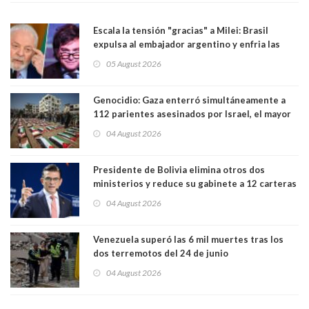
Escala la tensión "gracias" a Milei: Brasil
expulsa al embajador argentino y enfria las
relaciones tras los insultos del presidente
05 August 2026
trasandino
Genocidio: Gaza enterró simultáneamente a
112 parientes asesinados por Israel, el mayor
funeral de una misma familia. Entre los
04 August 2026
muertos figuran 44 niños y nueve ancianos
Presidente de Bolivia elimina otros dos
ministerios y reduce su gabinete a 12 carteras
04 August 2026
Venezuela superó las 6 mil muertes tras los
dos terremotos del 24 de junio
04 August 2026