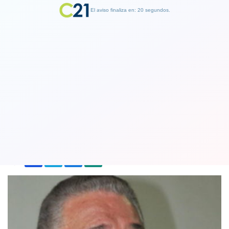
El aviso finaliza en: 19 segundos.
Finalizar Publicidad
Se suicidó hijo mayor de Fidel Castro
en Cuba
02 February 2018