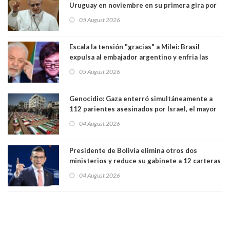
Uruguay en noviembre en su primera gira por
Sudamérica
05 August 2026
Escala la tensión "gracias" a Milei: Brasil
expulsa al embajador argentino y enfria las
relaciones tras los insultos del presidente
05 August 2026
trasandino
Genocidio: Gaza enterró simultáneamente a
112 parientes asesinados por Israel, el mayor
funeral de una misma familia. Entre los
04 August 2026
muertos figuran 44 niños y nueve ancianos
Presidente de Bolivia elimina otros dos
ministerios y reduce su gabinete a 12 carteras
04 August 2026