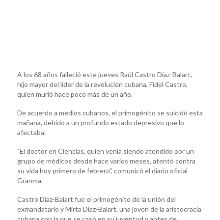
A los 68 años falleció este jueves Raúl Castro Díaz-Balart,
hijo mayor del líder de la revolución cubana, Fidel Castro,
quien murió hace poco más de un año.
De acuerdo a medios cubanos, el primogénito se suicidó esta
mañana, debido a un profundo estado depresivo que lo
afectaba.
"El doctor en Ciencias, quien venía siendo atendido por un
grupo de médicos desde hace varios meses, atentó contra
su vida hoy primero de febrero", comunicó el diario oficial
Granma.
Castro Díaz-Balart fue el primogénito de la unión del
exmandatario y Mirta Díaz-Balart, una joven de la aristocracia
cubana con la que se casó en su juventud y antes de