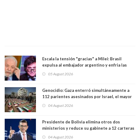
Escala la tensión "gracias" a Milei: Brasil
expulsa al embajador argentino y enfria las
relaciones tras los insultos del presidente
05 August 2026
trasandino
Genocidio: Gaza enterró simultáneamente a
112 parientes asesinados por Israel, el mayor
funeral de una misma familia. Entre los
04 August 2026
muertos figuran 44 niños y nueve ancianos
Presidente de Bolivia elimina otros dos
ministerios y reduce su gabinete a 12 carteras
04 August 2026