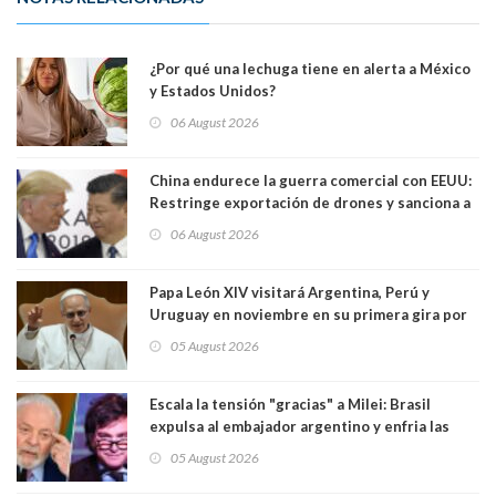
¿Por qué una lechuga tiene en alerta a México
y Estados Unidos?
06 August 2026
China endurece la guerra comercial con EEUU:
Restringe exportación de drones y sanciona a
seis empresas estadounidenses
06 August 2026
Papa León XIV visitará Argentina, Perú y
Uruguay en noviembre en su primera gira por
Sudamérica
05 August 2026
Escala la tensión "gracias" a Milei: Brasil
expulsa al embajador argentino y enfria las
relaciones tras los insultos del presidente
05 August 2026
trasandino