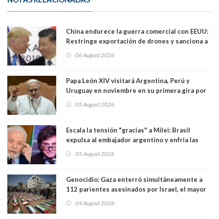
China endurece la guerra comercial con EEUU:
Restringe exportación de drones y sanciona a
seis empresas estadounidenses
06 August 2026
Papa León XIV visitará Argentina, Perú y
Uruguay en noviembre en su primera gira por
Sudamérica
05 August 2026
Escala la tensión "gracias" a Milei: Brasil
expulsa al embajador argentino y enfria las
relaciones tras los insultos del presidente
05 August 2026
trasandino
Genocidio: Gaza enterró simultáneamente a
112 parientes asesinados por Israel, el mayor
funeral de una misma familia. Entre los
04 August 2026
muertos figuran 44 niños y nueve ancianos