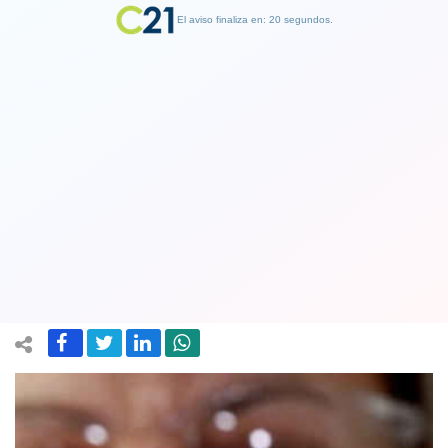
El aviso finaliza en: 19 segundos.
Finalizar Publicidad
Singapur prepara ensayos clínicos en
humanos de un tratamiento contra el
Covid-19
11 June 2020