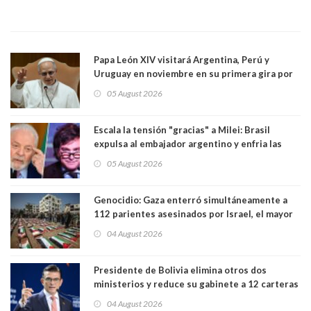
Papa León XIV visitará Argentina, Perú y
Uruguay en noviembre en su primera gira por
Sudamérica
05 August 2026
Escala la tensión "gracias" a Milei: Brasil
expulsa al embajador argentino y enfria las
relaciones tras los insultos del presidente
05 August 2026
trasandino
Genocidio: Gaza enterró simultáneamente a
112 parientes asesinados por Israel, el mayor
funeral de una misma familia. Entre los
04 August 2026
muertos figuran 44 niños y nueve ancianos
Presidente de Bolivia elimina otros dos
ministerios y reduce su gabinete a 12 carteras
04 August 2026