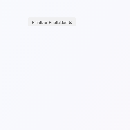
Finalizar Publicidad