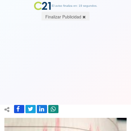
El aviso finaliza en: 19 segundos.
Finalizar Publicidad
Terremoto 7,8 en el Pacífico Sur, en la
Polinesia Francesa: SHOA evalúa
posibilidad de tsunami en las costas de
Chile
19 May 2023