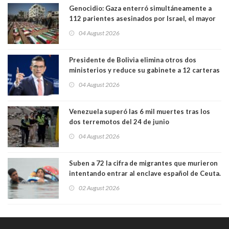
Genocidio: Gaza enterró simultáneamente a
112 parientes asesinados por Israel, el mayor
funeral de una misma familia. Entre los
04 August 2026
muertos figuran 44 niños y nueve ancianos
Presidente de Bolivia elimina otros dos
ministerios y reduce su gabinete a 12 carteras
04 August 2026
Venezuela superó las 6 mil muertes tras los
dos terremotos del 24 de junio
04 August 2026
Suben a 72 la cifra de migrantes que murieron
intentando entrar al enclave español de Ceuta.
Casi todos murieron ahogados
02 August 2026