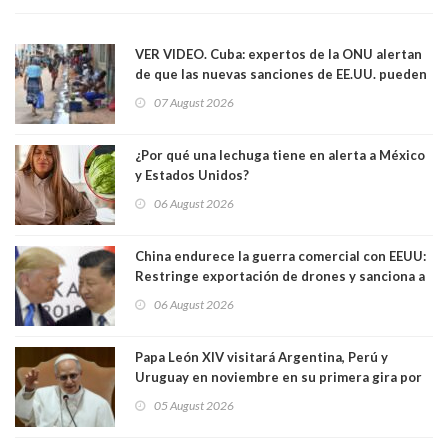
VER VIDEO. Cuba: expertos de la ONU alertan
de que las nuevas sanciones de EE.UU. pueden
convertir la isla en una “Gaza silenciosa
07 August 2026
¿Por qué una lechuga tiene en alerta a México
y Estados Unidos?
06 August 2026
China endurece la guerra comercial con EEUU:
Restringe exportación de drones y sanciona a
seis empresas estadounidenses
06 August 2026
Papa León XIV visitará Argentina, Perú y
Uruguay en noviembre en su primera gira por
Sudamérica
05 August 2026