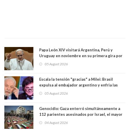
Papa León XIV visitará Argentina, Perú y
Uruguay en noviembre en su primera gira por
Sudamérica
05 August 2026
Escala la tensión "gracias" a Milei: Brasil
expulsa al embajador argentino y enfria las
relaciones tras los insultos del presidente
05 August 2026
trasandino
Genocidio: Gaza enterró simultáneamente a
112 parientes asesinados por Israel, el mayor
funeral de una misma familia. Entre los
04 August 2026
muertos figuran 44 niños y nueve ancianos