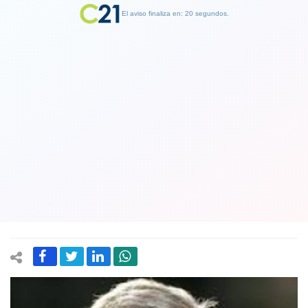
El aviso finaliza en: 19 segundos.
Finalizar Publicidad
Trump cada vez más sólo:
expresidente republicano George
Bush felicita a Biden y dice que el
resultado de las elecciones es claro
08 November 2020