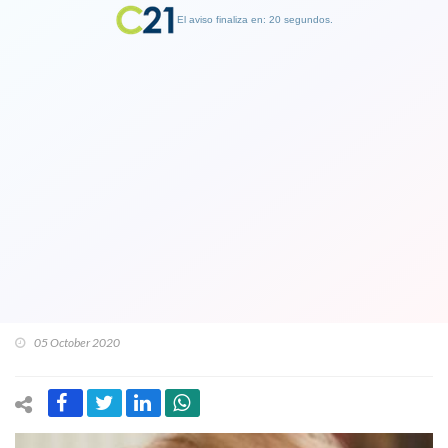
El aviso finaliza en: 19 segundos.
Finalizar Publicidad
Trump deja el hospital y lanza un
mensaje para enmarcarlo luego de
conocerse que en EEUU han muerto
210 mil personas: "No le tengan miedo
al Covid"
05 October 2020