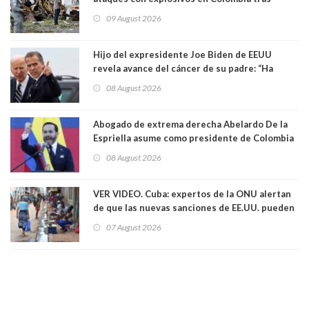
llegada de De la Espriella al poder
09 August 2026
Hijo del expresidente Joe Biden de EEUU
revela avance del cáncer de su padre: “Ha
hecho metástasis en los huesos y más allá”
08 August 2026
Abogado de extrema derecha Abelardo De la
Espriella asume como presidente de Colombia
08 August 2026
VER VIDEO. Cuba: expertos de la ONU alertan
de que las nuevas sanciones de EE.UU. pueden
convertir la isla en una “Gaza silenciosa
07 August 2026