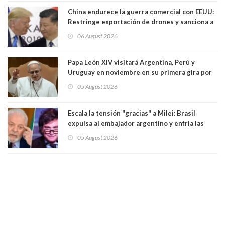
China endurece la guerra comercial con EEUU:
Restringe exportación de drones y sanciona a
seis empresas estadounidenses
06 August 2026
Papa León XIV visitará Argentina, Perú y
Uruguay en noviembre en su primera gira por
Sudamérica
05 August 2026
Escala la tensión "gracias" a Milei: Brasil
expulsa al embajador argentino y enfria las
relaciones tras los insultos del presidente
05 August 2026
trasandino