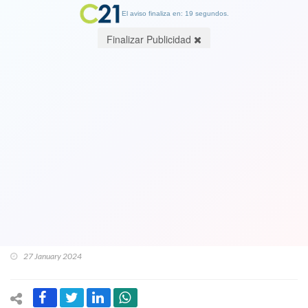
El aviso finaliza en: 19 segundos.
Finalizar Publicidad
Trump fue condenado a pagar
millonaria suma en juicio por
difamación contra escritora Jean
Carroll: deberá pagarle 83,3 millones
de dólares. El exmandatario la trata de
“tarada” o “enferma”
27 January 2024